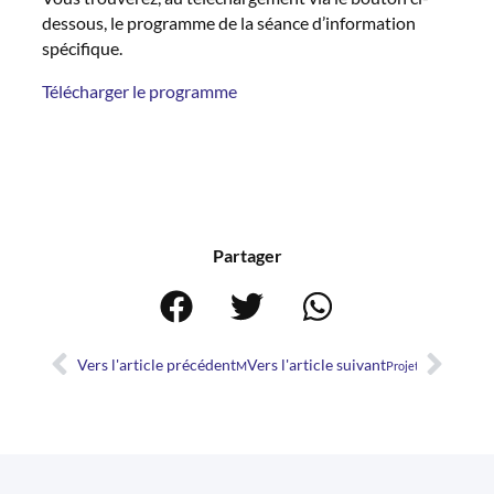
dessous, le programme de la séance d’information
spécifique.
Télécharger le programme
Partager
Vers l'article précédent
Vers l'article suivant
Message aux entreprises formatrices des métiers
Projet Pilote « Série