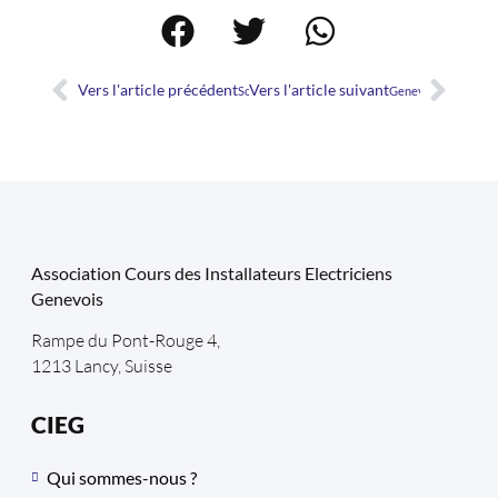
Vers l'article précédent
Vers l'article suivant
Sonepar Suisse – L’Event 2023
GenevaSkills 2024
Association Cours des Installateurs Electriciens
Genevois
Rampe du Pont-Rouge 4,
1213 Lancy, Suisse
CIEG
Qui sommes-nous ?