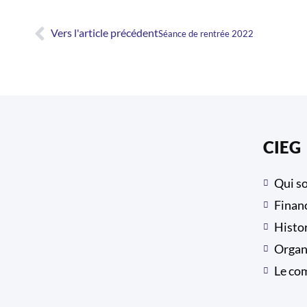
Vers l'article précédent
Séance de rentrée 2022
CIEG
Association Cours des Installateurs
Qui s
Electriciens Genevois
Finan
Rampe du Pont-Rouge 4,
Histo
1213 Lancy, Suisse
Organ
Le co