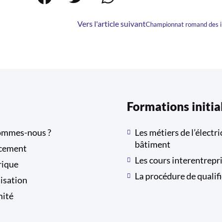
Vers l'article suivant
Championnat romand des in
Formations initia
ommes-nous ?
Les métiers de l’électri
bâtiment
cement
Les cours interentrepr
rique
La procédure de qualif
isation
mité