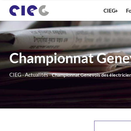
Panneau de gestion des cookies
CIEG
Fo
Championnat Genevo
CIEG
Actualités
-
-
Championnat Genevois des électricie